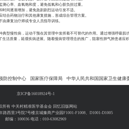
监测心率、血氧饱和度，避免低氧和心脏负担过重。
和时间逐渐增加，避免急剧剧烈运动引发不适。
应结合药物治疗和其他康复措施，形成综合管理方案。
下由康复治疗师或专业人员指导训练。
种典型慢性病，运动干预在其管理中发挥着不可替代的作用。通过增强呼吸肌
了生活质量，延缓疾病进展。随着慢病管理理念的推广，阻塞性肺气肿患者应
预防控制中心
国家医疗保障局
中华人民共和国国家卫生健康
京ICP备16018924号-1
权所有 中关村精准医学基金会
回忆旧版网站
里3号院7号楼京城豫商产业园F1001-F1008、D1001-D1005
邮编：100036 电话：010-63082969