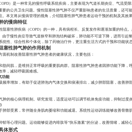
COPD）是一种常见的慢性呼吸系统疾病，主要表现为气道长期炎症、气流受限
重要的公共卫生问题。慢性阻塞性肺气肿不仅严重影响患者的生活质量，还可
注。本文将从慢病管理的视角，介绍阻塞性肺气肿患者运动干预的机制及其效
肿的慢病特征
性阻塞性肺疾病（
COPD）的一种，具有病程长、反复发作和逐渐加重的特点
。由于慢性炎症导致气道狭窄和肺泡结构破坏，肺功能不可逆下降，进而引起
系统性、综合性和个体化，除了药物治疗外，更注重生活方式的干预和功能状
阻塞性肺气肿的作用机制
方面机制改善阻塞性肺气肿患者的健康状况，主要包括：
和肋间肌，是维持正常呼吸的重要肌肉群。阻塞性肺气肿患者因肺功能下降，
效率，减轻呼吸困难感。
气功能
吸频率增加，有助于促进肺泡内气体交换和痰液排出，减少肺部阻塞，改善肺
气肿的核心病理机制。研究发现，适度运动可以调节机体免疫功能，抑制过度
力
于肺部受累，常伴随全身肌肉萎缩和功能减退。系统性运动训练能够改善骨骼
抑郁等心理问题。运动能够促进内啡肽等
“快乐激素”的分泌，改善情绪，减轻
具体形式