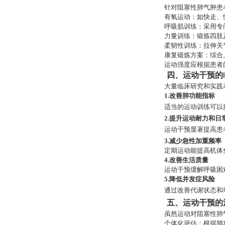
针对阻塞性肺气肿患
有氧运动：如快走、
呼吸肌训练：采用专
力量训练：锻炼四肢
柔韧性训练：拉伸关
康复锻炼方案：综合
运动强度应根据患者
四、运动干预的
大量临床研究和实践
1.改善肺功能指标
适当的运动训练可以
2.提升运动耐力和日
运动干预显著提高患
3.减少急性加重频率
定期运动能提高机体
4.改善生活质量
运动干预缓解呼吸困
5.降低并发症风险
通过改善代谢状态和
五、运动干预的
虽然运动对阻塞性肺
个体化评估：根据肺