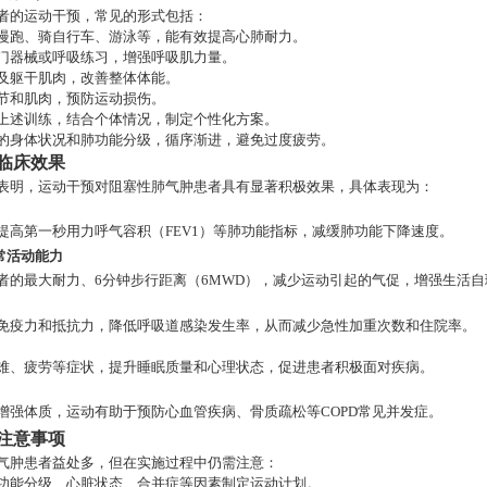
者的运动干预，常见的形式包括：
慢跑、骑自行车、游泳等，能有效提高心肺耐力。
门器械或呼吸练习，增强呼吸肌力量。
及躯干肌肉，改善整体体能。
节和肌肉，预防运动损伤。
上述训练，结合个体情况，制定个性化方案。
的身体状况和肺功能分级，循序渐进，避免过度疲劳。
临床效果
表明，运动干预对阻塞性肺气肿患者具有显著积极效果，具体表现为：
提高第一秒用力呼气容积（
FEV1）等肺功能指标，减缓肺功能下降速度。
常活动能力
者的最大耐力、
6分钟步行距离（6MWD），减少运动引起的气促，增强生活
免疫力和抵抗力，降低呼吸道感染发生率，从而减少急性加重次数和住院率。
难、疲劳等症状，提升睡眠质量和心理状态，促进患者积极面对疾病。
增强体质，运动有助于预防心血管疾病、骨质疏松等
COPD常见并发症。
注意事项
气肿患者益处多，但在实施过程中仍需注意：
功能分级、心脏状态、合并症等因素制定运动计划。