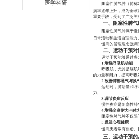
医学科研
阻塞性肺气肿（简称
病率逐年上升，成为全球
重要手段，受到了广泛关
一、阻塞性肺气
阻塞性肺气肿属于慢
日常活动和生活自理能力
慢病的管理理念强调
二、运动干预对
运动干预能够通过多
1.增强呼吸肌功能
呼吸肌，尤其是膈肌
的力量和耐力，提高呼吸
2.改善肺部通气与换
运动时，肺活量和呼
力。
3.调节炎症反应
慢性炎症是阻塞性肺
4.增强全身耐力与体
阻塞性肺气肿不仅限
5.促进心理健康
慢病患者常有焦虑、
三、运动干预的