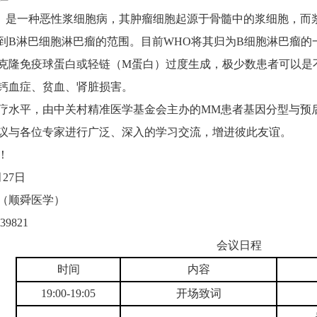
）是一种恶性浆细胞病，其肿瘤细胞起源于骨髓中的浆细胞，而
到B淋巴细胞淋巴瘤的范围。目前WHO将其归为B细胞淋巴瘤的
克隆免疫球蛋白或轻链（M蛋白）过度生成，极少数患者可以是
钙血症、贫血、肾脏损害。
疗水平，由中关村精准医学基金会主办的MM患者基因分型与预后关
议与各位专家进行广泛、深入的学习交流，增进彼此友谊。
！
27日
（顺舜医学）
9821
会议日程
时间
内容
19:00-19:05
开场致词