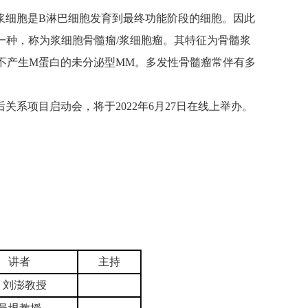
浆细胞是B淋巴细胞发育到最终功能阶段的细胞。因此
一种，称为浆细胞骨髓瘤/浆细胞瘤。其特征为骨髓浆
不产生M蛋白的未分泌型MM。多发性骨髓瘤常伴有多
系项目启动会，将于2022年6月27日在线上举办。
讲者
主持
刘澎教授