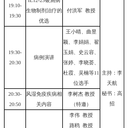
IL12-23银屑病
19:10-
生物制剂治疗的
付洪军 教授
19:30
优选
王小晴、曲昱
颖、李娟娟、翟
19:30-
玉娟、史云容、
病例演讲
20:30
张婷、李晓荟、
杜霞、吴楠等11
主持：李
位选手
天航
秘书：高
20:30-
风湿免疫疾病相
李树杰 教授
招
20:50
关内容
（特邀）
李伟 教授
路鸥 教授