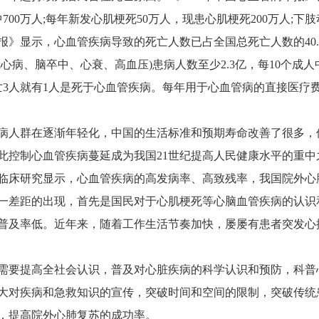
700万人;每年新发心肌梗死50万人，现患心肌梗死200万人;下肢动
》显示，心血管疾病导致的死亡人数已占全国总死亡人数的40.2
冠心病、脑卒中、心衰、高血压)患病人数至少2.3亿，每10个成
亡3人就有1人是死于心血管疾病。每年用于心血管病的直接医疗费用
病人群在逐渐年轻化，中国的生活标准和预期寿命改善了很多，
此控制心血管疾病蔓延成为我国21世纪提高人民健康水平的重中
临床研究显示，心血管疾病的高发病率、高致残率，我国院外心肺复
一差距的出现，首先是国民对于心肌梗死等心脑血管疾病的认识
普及率低。近年来，随着工作生活节奏加快，屡屡有患者突发心
需要提高全社会认识，普及对心脏疾病的科学认识和预防，科普
大对疾病和急救知识的宣传，突破时间和空间的限制，突破传统
，提高院外心肺复苏的成功率。